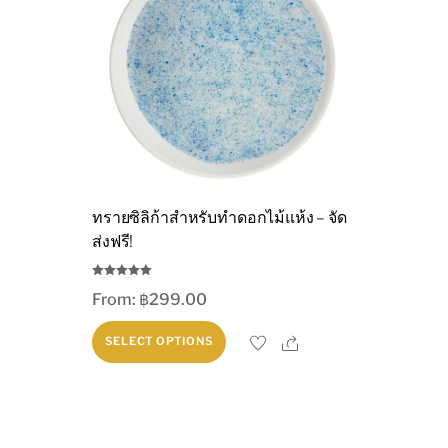
ทรายซิลิก้าสำหรับทำดอกไม้แห้ง – จัด
ส่งฟรี!
Rated
From:
฿
299.00
4.94
out of 5
This
Share
SELECT OPTIONS
product
has
multiple
variants.