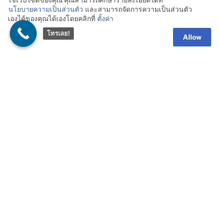
นโยบายความเป็นส่วนตัว
และสามารถจัดการความเป็นส่วนตัว
the
ซองกันชื้น ซิลิก้าเจล มี
ซองกันชื้น ซิลิก้าเจล มี
เองได้ของคุณได้เองโดยคลิกที่
ตั้งค่า
product
อย.ไทย สีขาว 1 กรัม พลาสติก
อย.ไทย สีขาว 2 กรัม
โทรเลย!
page
150 ซอง/แพ็ค
พลาสติก 4,000 ซอง/แพ็ค
Allow
Original
Current
฿
109.00
฿
3,199.00
฿
2,999.00
price
price
Share
Shar
ADD TO CART
ADD TO CART
was:
is:
฿3,199.00.
฿2,999.00.
SALE!
ซองกันชื้น ซิลิก้าเจล สีขาว 1
ซิลิก้าเจลกันชื้น สีขาว 1 กรัม
กรัม พลาสติก 1,000 ซอง/
150 ซอง/แพ็ค พลาสติก