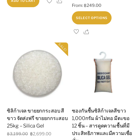
ADD TO CART
Rated
From:
฿
249.00
5.00
out of 5
This
SELECT OPTIONS
product
Share
has
multiple
SALE!
variants.
The
options
may
be
chosen
on
the
ซิลิก้าเจล ขายยกกระสอบ สี
ซองกันชื้นซิลิก้าเจลสีขาว
product
ขาว จัดส่งฟรี ขายยกกระสอบ
1,000กรัม ผ้าไม่ทอ มีตะขอ
page
25kg – Silica Gel
12 ชิ้น – สารดูดความชื้นที่มี
ประสิทธิภาพและมีความเชื่อ
Original
Current
฿
3,199.00
฿
2,699.00