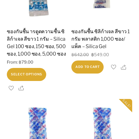
be
chosen
on
the
ซองกันชื้น ารดูดความชื้น ซิ
ซองกันชื้น ซิลิก้าเจล สีขาว 1
product
ลิก้าเจล สีขาว 1 กรัม – Silica
กรัม พลาสติก 1,000 ซอง/
page
Gel 100 ซอง, 150 ซอง, 500
แพ็ค – Silica Gel
ซอง, 1,000 ซอง, 5,000 ซอง
Original
Current
฿
642.00
฿
549.00
From:
฿
79.00
price
price
Shar
ADD TO CART
was:
is:
This
SELECT OPTIONS
฿642.00.
฿549.00.
product
Share
has
multiple
SALE!
variants.
The
options
may
be