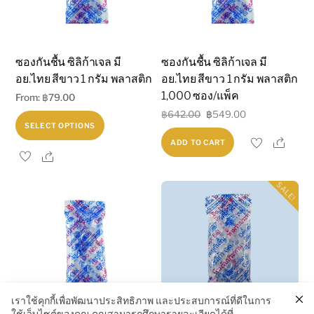
chosen
on
the
ซองกันชื้น ซิลิก้าเจล มี
ซองกันชื้น ซิลิก้าเจล มี
product
อย.ไทย สีขาว 1 กรัม พลาสติก
อย.ไทย สีขาว 1 กรัม พลาสติก
page
1,000 ซอง/แพ็ค
From:
฿
79.00
Original
Current
฿
642.00
฿
549.00
This
SELECT OPTIONS
price
price
product
Shar
ADD TO CART
was:
is:
Share
has
฿642.00.
฿549.00.
multiple
SALE!
variants.
The
options
may
be
chosen
เราใช้คุกกี้เพื่อพัฒนาประสิทธิภาพ และประสบการณ์ที่ดีในการ
on
ใช้เว็บไซต์ของคุณ คุณสามารถศึกษารายละเอียดได้ที่