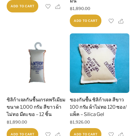
มั่น
price
price
Share
ADD TO CART
฿
1,890.00
was:
is:
฿3,199.00.
฿2,699.00.
Shar
ADD TO CART
ซิลิก้าเจลกันชื้นเกรดพรีเมียม
ซองกันชื้น ซิลิก้าเจล สีขาว
ขนาด 1,000 กรัม สีขาว ผ้า
100 กรัม ผ้าไม่ทอ 120 ซอง/
ไม่ทอ มีตะขอ – 12 ชิ้น
แพ็ค – Silica Gel
฿
1,890.00
฿
1,926.00
Share
Shar
ADD TO CART
ADD TO CART