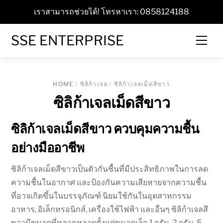
Skip
เราสามารถช่วยได้! โทรหาเรา: 0858124188
to
content
SSE ENTERPRISE
Men
HOME
/
ซิลิก้าเจล
/ ซิลิก้าเจลเม็ดสีขาว
ซิลิก้าเจลเม็ดสีขาว
ซิลิก้าเจลเม็ดสีขาว ควบคุมความชื้น
อย่างมืออาชีพ
ซิลิก้าเจลเม็ดสีขาวเป็นตัวกันชื้นที่มีประสิทธิภาพในการลด
ความชื้นในอากาศ และป้องกันความเสียหายจากความชื้น
ที่อาจเกิดขึ้นในบรรจุภัณฑ์ นิยมใช้กันในอุตสาหกรรม
อาหาร, อิเล็กทรอนิกส์, เครื่องใช้ไฟฟ้า และอื่นๆ ซิลิก้าเจลสี
ขาวมีขนาดที่หลากหลายตั้งแต่ขนาดเล็ก 1 กรัม, 2 กรัม, 5