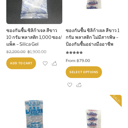
ซองกันชื้น ซิลิก้าเจล สีขาว
ซองกันชื้น ซิลิก้าเจล สีขาว 1
10 กรัม พลาสติก 1,000 ซอง/
กรัม พลาสติก ไม่มีสารพิษ –
แพ็ค – Silica Gel
ป้องกันชื้นอย่างมืออาชีพ
Original
Current
฿
2,200.00
฿
1,900.00
Rated
price
price
From:
฿
79.00
5.00
Share
ADD TO CART
out of 5
was:
is:
This
SELECT OPTIONS
฿2,200.00.
฿1,900.00.
product
Share
has
multiple
SALE!
variants.
The
options
may