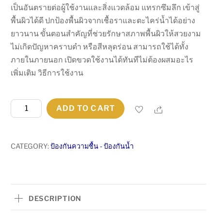
เป็นอันตรายต่อผู้ใช้งานและสิ่งแวดล้อม แทรกซึมลึก เข้าสู่
พื้นผิวได้ดี ปกป้องพื้นผิวจากเชื้อราและตะไคร่น้ำได้อย่าง
ยาวนาน ขั้นตอนสำคัญที่ช่วยรักษาสภาพพื้นผิวให้สวยงาม
ไม่เกิดปัญหาคราบดำ หรือสีหลุดร่อน สามารถใช้ได้ทั้ง
ภายในภายนอก เปิดขวดใช้งานได้ทันทีไม่ต้องผสมอะไร
เพิ่มเติม วิธีการใช้งาน
น้ำยา
Share
ADD TO CART
ขจัด
เชื้อ
รา
CATEGORY:
ป้องกันความชื้น - ป้องกันน้ำ
และ
ตะไคร่
น้ำ
JBP
DESCRIPTION
MOULDWASH