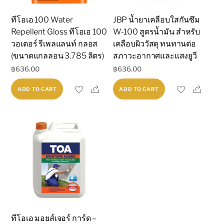
ทีโอเอ 100 Water
JBP น้ำยาเคลือบใสกันซึม
Repellent Gloss ทีโอเอ 100
W-100 สูตรน้ำมัน สำหรับ
วอเตอร์ รีเพลแลนท์ กลอส
เคลือบผิววัสดุ ทนทานต่อ
(ขนาดแกลลอน 3.785 ลิตร)
สภาวะอากาศและแสงยูวี
฿
636.00
฿
636.00
Share
Share
ADD TO CART
ADD TO CART
ทีโอเอ มอยส์เจอร์ การ์ด –