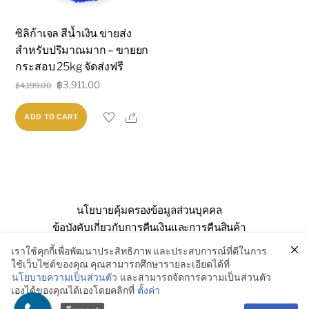
ซิลิก้าเจล สีน้ำเงิน ขายส่ง
สำหรับปริมาณมาก – ขายยก
กระสอบ 25kg จัดส่งฟรี
Original
Current
฿
3,911.00
฿
4,199.00
price
price
Share
ADD TO CART
was:
is:
฿4,199.00.
฿3,911.00.
นโยบายคุ้มครองข้อมูลส่วนบุคคล
ข้อบังคับเกี่ยวกับการคืนเงินและการคืนสินค้า
คำถามที่พบบ่อย
เกี่ยวกับเรา
ติดต่อเรา
เราใช้คุกกี้เพื่อพัฒนาประสิทธิภาพ และประสบการณ์ที่ดีในการ
ใช้เว็บไซต์ของคุณ คุณสามารถศึกษารายละเอียดได้ที่
นโยบายความเป็นส่วนตัว
และสามารถจัดการความเป็นส่วนตัว
เองได้ของคุณได้เองโดยคลิกที่
ตั้งค่า
© SSE Enterprise Co., Ltd. 2026