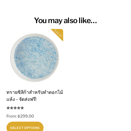
กระสอบ
25kg
You may also like…
-
Silica
SALE!
Sand
quantity
ทรายซิลิก้าสำหรับทำดอกไม้
แห้ง – จัดส่งฟรี!
Rated
From:
฿
299.00
4.94
out of 5
This
SELECT OPTIONS