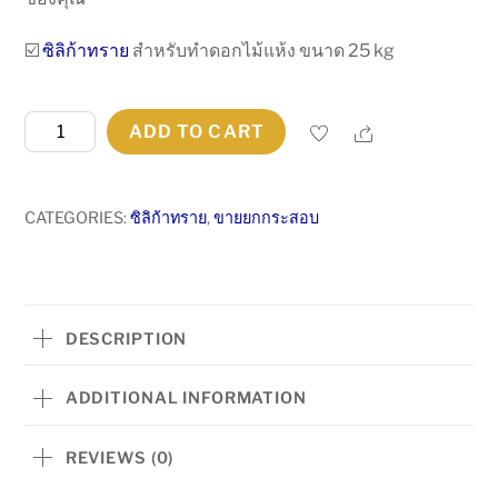
฿4,199.00.
฿3,911.00.
☑️
ซิลิก้าทราย
สำหรับทำดอกไม้แห้ง ขนาด 25 kg
ซิ
Share
ADD TO CART
ลิ
ก้า
ทราย
CATEGORIES:
ซิลิก้าทราย
,
ขายยกกระสอบ
สำหรับ
ทำ
ดอกไม้
แห้ง
DESCRIPTION
จัด
ส่ง
ADDITIONAL INFORMATION
ฟรี
ขาย
REVIEWS (0)
ยก