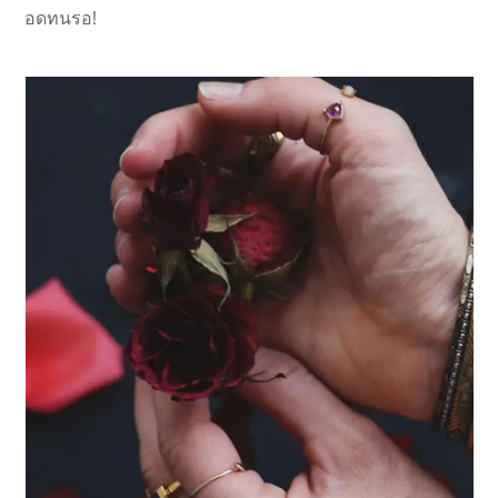
อดทนรอ!