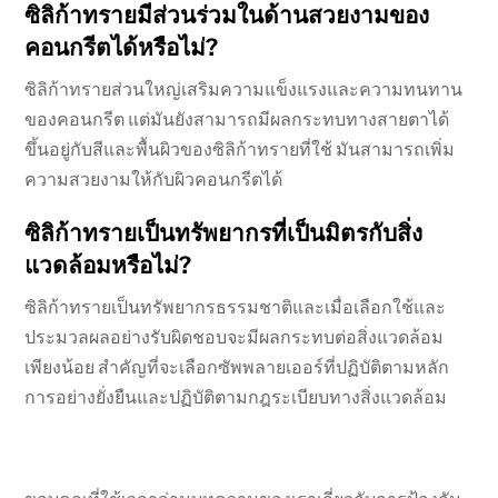
ซิลิก้าทรายมีส่วนร่วมในด้านสวยงามของ
คอนกรีตได้หรือไม่?
ซิลิก้าทรายส่วนใหญ่เสริมความแข็งแรงและความทนทาน
ของคอนกรีต แต่มันยังสามารถมีผลกระทบทางสายตาได้
ขึ้นอยู่กับสีและพื้นผิวของซิลิก้าทรายที่ใช้ มันสามารถเพิ่ม
ความสวยงามให้กับผิวคอนกรีตได้
ซิลิก้าทรายเป็นทรัพยากรที่เป็นมิตรกับสิ่ง
แวดล้อมหรือไม่?
ซิลิก้าทรายเป็นทรัพยากรธรรมชาติและเมื่อเลือกใช้และ
ประมวลผลอย่างรับผิดชอบจะมีผลกระทบต่อสิ่งแวดล้อม
เพียงน้อย สำคัญที่จะเลือกซัพพลายเออร์ที่ปฏิบัติตามหลัก
การอย่างยั่งยืนและปฏิบัติตามกฎระเบียบทางสิ่งแวดล้อม