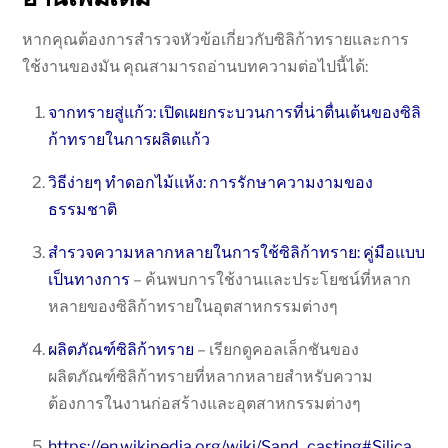
หากคุณต้องการสำรวจหัวข้อเกี่ยวกับซิลิก้าทรายและการ
ใช้งานของมัน คุณสามารถอ่านบทความต่อไปนี้ได้:
จากทรายสู่แก้ว: เปิดเผยกระบวนการที่น่าตื่นเต้นของซิลิ
ก้าทรายในการผลิตแก้ว
วิธีง่ายๆ ทำดอกไม้แห้ง: การรักษาความงามของ
ธรรมชาติ
สำรวจความหลากหลายในการใช้ซิลิก้าทราย: คู่มือแบบ
เป็นทางการ
– ค้นพบการใช้งานและประโยชน์ที่หลาก
หลายของซิลิก้าทรายในอุตสาหกรรมต่างๆ
ผลิตภัณฑ์ซิลิก้าทราย
– เรียกดูคอลเล็กชันของ
ผลิตภัณฑ์ซิลิก้าทรายที่หลากหลายสำหรับความ
ต้องการในงานก่อสร้างและอุตสาหกรรมต่างๆ
https://en.wikipedia.org/wiki/Sand_casting#Silica_