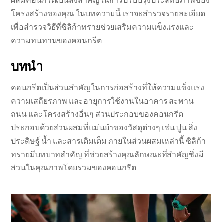
ผสมคอนกรีตเป็นสิ่งสำคัญในการปรับปรุงประสิทธิภาพของ
โครงสร้างของคุณ ในบทความนี้ เราจะสำรวจรายละเอียด
เพื่อสำรวจวิธีที่ซิลิก้าทรายช่วยเสริมความแข็งแรงและ
ความทนทานของคอนกรีต
บทนำ
คอนกรีตเป็นส่วนสำคัญในการก่อสร้างที่ให้ความแข็งแรง
ความเสถียรภาพ และอายุการใช้งานในอาคาร สะพาน
ถนน และโครงสร้างอื่นๆ ส่วนประกอบของคอนกรีต
ประกอบด้วยส่วนผสมที่แม่นยำของวัสดุต่างๆ เช่น ปูน สิ่ง
ประดิษฐ์ น้ำ และสารเติมเต็ม ภายในส่วนผสมเหล่านี้ ซิลิก้า
ทรายมีบทบาทสำคัญ ที่ช่วยสร้างคุณลักษณะที่สำคัญซึ่งมี
ส่วนในคุณภาพโดยรวมของคอนกรีต