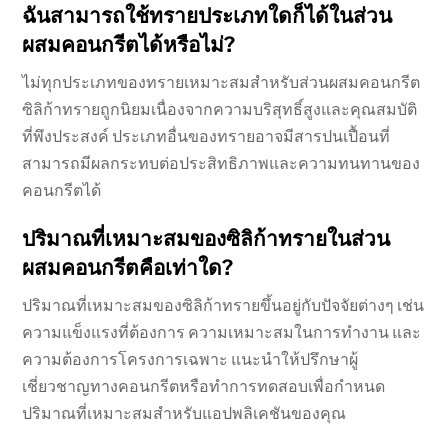
ฉันสามารถใช้ทรายประเภทใดก็ได้ในส่วน
ผสมคอนกรีตได้หรือไม่?
ไม่ทุกประเภทของทรายเหมาะสมสำหรับส่วนผสมคอนกรีต
ซิลิก้าทรายถูกนิยมเนื่องจากความบริสุทธิ์สูงและคุณสมบัติ
ที่พึงประสงค์ ประเภทอื่นของทรายอาจมีสารปนเปื้อนที่
สามารถมีผลกระทบต่อประสิทธิภาพและความทนทานของ
คอนกรีตได้
ปริมาณที่เหมาะสมของซิลิก้าทรายในส่วน
ผสมคอนกรีตคือเท่าใด?
ปริมาณที่เหมาะสมของซิลิก้าทรายขึ้นอยู่กับปัจจัยต่างๆ เช่น
ความแข็งแรงที่ต้องการ ความเหมาะสมในการทำงาน และ
ความต้องการโครงการเฉพาะ แนะนำให้ปรึกษาผู้
เชี่ยวชาญทางคอนกรีตหรือทำการทดสอบเพื่อกำหนด
ปริมาณที่เหมาะสมสำหรับแอปพลิเคชันของคุณ