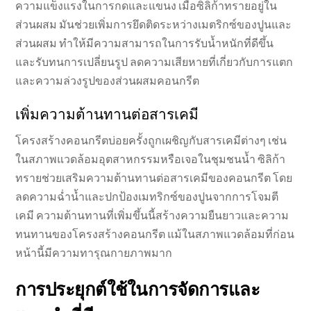
ความแข็งแรงในการกดและแขนง เมื่อซิลิก้าทรายอยู่ใน
ส่วนผสม มันช่วยเพิ่มการยึดติดระหว่างเมตริกซ์ของปูนและ
ส่วนผสม ทำให้มีความสามารถในการรับน้ำหนักที่ดีขึ้น
และรับทนการเปลี่ยนรูป ลดความเสียหายที่เกี่ยวกับการแตก
และความล่วงรูปของส่วนผสมคอนกรีต
เพิ่มความต้านทานต่อสารเคมี
โครงสร้างคอนกรีตบ่อยครั้งถูกเผชิญกับสารเคมีต่างๆ เช่น
ในสภาพแวดล้อมอุตสาหกรรมหรือเจอในชุมชนน้ำ ซิลิก้า
ทรายช่วยเสริมความต้านทานต่อสารเคมีของคอนกรีต โดย
ลดความฉ่ำน้ำและปกป้องเมทริกซ์ของปูนจากการโจมตี
เคมี ความต้านทานที่เพิ่มขึ้นนี้สร้างความยืนยาวและความ
ทนทานของโครงสร้างคอนกรีต แม้ในสภาพแวดล้อมที่ก่อน
หน้านี้มีความทารุณกายภาพมาก
การประยุกต์ใช้ในการจัดการและ