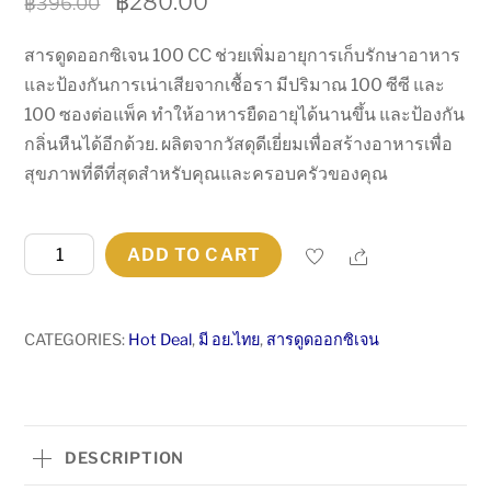
Original
Current
฿
280.00
฿
396.00
price
price
สารดูดออกซิเจน 100 CC ช่วยเพิ่มอายุการเก็บรักษาอาหาร
was:
is:
และป้องกันการเน่าเสียจากเชื้อรา มีปริมาณ 100 ซีซี และ
฿396.00.
฿280.00.
100 ซองต่อแพ็ค ทำให้อาหารยืดอายุได้นานขึ้น และป้องกัน
กลิ่นหืนได้อีกด้วย. ผลิตจากวัสดุดีเยี่ยมเพื่อสร้างอาหารเพื่อ
สุขภาพที่ดีที่สุดสำหรับคุณและครอบครัวของคุณ
สาร
Share
ADD TO CART
ดูด
ออกซิเจน
100
CATEGORIES:
Hot Deal
,
มี อย.ไทย
,
สารดูดออกซิเจน
CC
ใช้
ป้องกัน
อาหาร
DESCRIPTION
ขึ้น