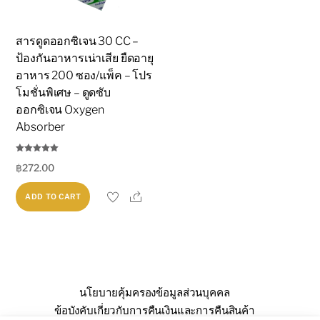
สารดูดออกซิเจน 30 CC –
ป้องกันอาหารเน่าเสีย ยืดอายุ
อาหาร 200 ซอง/แพ็ค – โปร
โมชั่นพิเศษ – ดูดซับ
ออกซิเจน Oxygen
Absorber
Rated
฿
272.00
5.00
out of 5
Share
ADD TO CART
นโยบายคุ้มครองข้อมูลส่วนบุคคล
ข้อบังคับเกี่ยวกับการคืนเงินและการคืนสินค้า