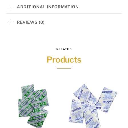
รา
ADDITIONAL INFORMATION
ป้องกัน
กลิ่น
REVIEWS (0)
หืน
ยืด
อายุ
RELATED
อาหาร
Products
100
ซีซี
100
ซอง/
แพ็ค
-
ดูด
ซับ
ออกซิเจน