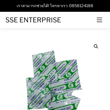
Skip
เราสามารถช่วยได้! โทรหาเรา: 0858124188
to
content
SSE ENTERPRISE
Men