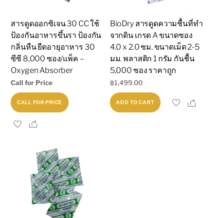
Oxygen
Absorber
สารดูดออกซิเจน 30 CC ใช้
BioDry สารดูดความชื้นที่ทำ
quantity
ป้องกันอาหารขึ้นรา ป้องกัน
จากดิน เกรด A ขนาดซอง
กลิ่นหืน ยืดอายุอาหาร 30
4.0 x 2.0 ซม. ขนาดเม็ด 2-5
ซีซี 8,000 ซอง/แพ็ค –
มม. พลาสติก 1 กรัม กันชื้น
Oxygen Absorber
5,000 ซอง ราคาถูก
Call for Price
฿
1,499.00
Share
CALL FOR PRICE
ADD TO CART
Share