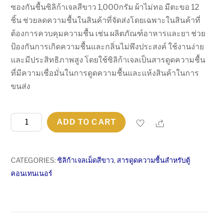
ซองกันชื้นซิลิก้าเจลสีขาว 1,000กรัม ผ้าไม่ทอ มีตะขอ 12
ชิ้น ช่วยลดความชื้นในสินค้าที่จัดส่งโดยเฉพาะในสินค้าที่
ต้องการควบคุมความชื้น เช่น ผลิตภัณฑ์อาหารและยา ช่วย
ป้องกันการเกิดความชื้นและกลิ่นไม่พึงประสงค์ ใช้งานง่าย
และมีประสิทธิภาพสูง โดยใช้ซิลิก้าเจลเป็นสารดูดความชื้น
ที่มีความเชื่อมั่นในการดูดความชื้นและแห้งสินค้าในการ
ขนส่ง
ซอง
Share
ADD TO CART
กัน
ชื้น
ซิ
CATEGORIES:
ซิลิก้าเจลเม็ดสีขาว
,
สารดูดความชื้นสำหรับตู้
ลิ
คอนเทนเนอร์
ก้า
เจ
ล