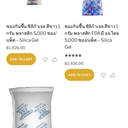
และ
มี
ความ
ซองกันชื้น ซิลิก้าเจล สีขาว 1
ซองกันชื้น ซิลิก้าเจล สีขาว 1
เชื่อ
กรัม พลาสติก 5,000 ซอง/
กรัม พลาสติก FDA มี อย.ไทย
มั่น
แพ็ค – Silica Gel
5,000 ซอง/แพ็ค – Silica
quantity
Gel
฿
1,926.00
Share
ADD TO CART
Rated
฿
1,926.00
5.00
out of 5
Share
ADD TO CART