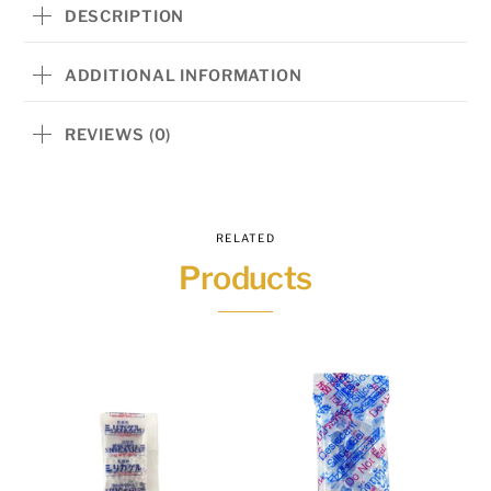
สี
DESCRIPTION
ขาว
1,000กรัม
ADDITIONAL INFORMATION
ผ้า
ไม่
REVIEWS (0)
ทอ
มี
ตะขอ
RELATED
12
Products
ชิ้น
-
สาร
ดูด
ความชื้น
ที่
มี
ประสิทธิภาพ