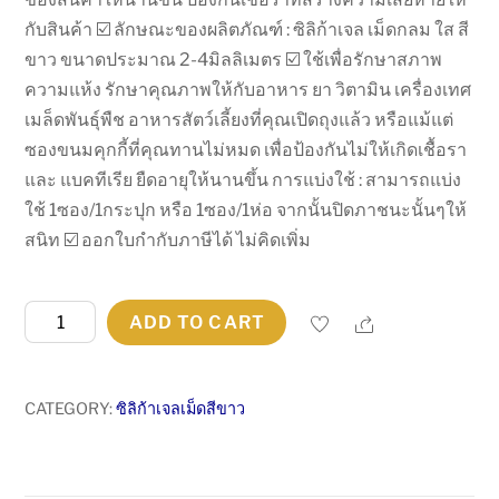
กับสินค้า ☑️ ลักษณะของผลิตภัณฑ์ : ซิลิก้าเจล เม็ดกลม ใส สี
ขาว ขนาดประมาณ 2-4มิลลิเมตร ☑️ ใช้เพื่อรักษาสภาพ
ความแห้ง รักษาคุณภาพให้กับอาหาร ยา วิตามิน เครื่องเทศ
เมล็ดพันธุ์พืช อาหารสัตว์เลี้ยงที่คุณเปิดถุงแล้ว หรือแม้แต่
ซองขนมคุกกี้ที่คุณทานไม่หมด เพื่อป้องกันไม่ให้เกิดเชื้อรา
และ แบคทีเรีย ยืดอายุให้นานขึ้น การแบ่งใช้ : สามารถแบ่ง
ใช้ 1ซอง/1กระปุก หรือ 1ซอง/1ห่อ จากนั้นปิดภาชนะนั้นๆให้
สนิท ☑️ ออกใบกำกับภาษีได้ ไม่คิดเพิ่ม
ซอง
Share
ADD TO CART
กัน
ชื้น
ซิ
CATEGORY:
ซิลิก้าเจลเม็ดสีขาว
ลิ
ก้า
เจล