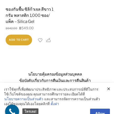
ซองกันชื้น ซิลิก้าเจล สีขาว 1
กรัม พลาสติก 1,000 ซอง/
แพ็ค – Silica Gel
Original
Current
฿
549.00
฿
642.00
price
price
Share
ADD TO CART
was:
is:
฿642.00.
฿549.00.
นโยบายคุ้มครองข้อมูลส่วนบุคคล
ข้อบังคับเกี่ยวกับการคืนเงินและการคืนสินค้า
คำถามที่พบบ่อย
เกี่ยวกับเรา
ติดต่อเรา
เราใช้คุกกี้เพื่อพัฒนาประสิทธิภาพ และประสบการณ์ที่ดีในการ
ใช้เว็บไซต์ของคุณ คุณสามารถศึกษารายละเอียดได้ที่
นโยบายความเป็นส่วนตัว
และสามารถจัดการความเป็นส่วนตัว
เองได้ของคุณได้เองโดยคลิกที่
ตั้งค่า
© SSE Enterprise Co., Ltd. 2026
โทรเลย!
Allow